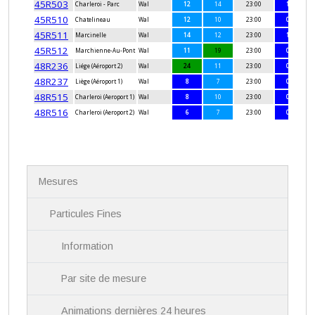
N
Mesures
a
v
i
Particules Fines
g
a
Information
t
i
Par site de mesure
o
n
Animations dernières 24 heures