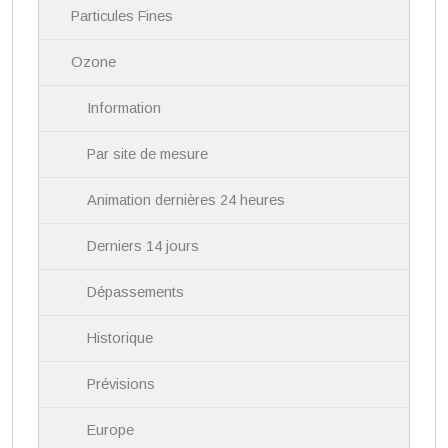
i
Particules Fines
g
a
Ozone
t
i
Information
o
n
Par site de mesure
Animation dernières 24 heures
Derniers 14 jours
Dépassements
Historique
Prévisions
Europe