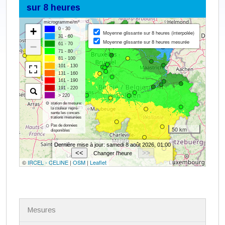
sur 8 heures
N
Mesures
a
v