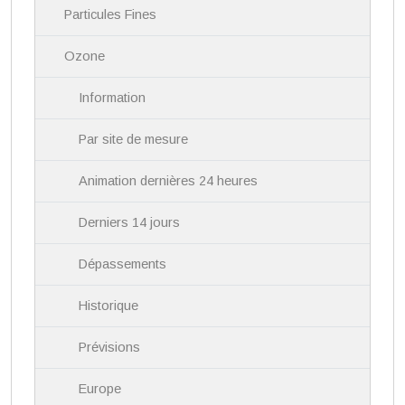
i
Particules Fines
g
a
Ozone
t
i
Information
o
n
Par site de mesure
Animation dernières 24 heures
Derniers 14 jours
Dépassements
Historique
Prévisions
Europe