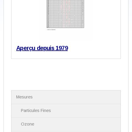
Aperçu depuis 1979
N
Mesures
a
v
i
Particules Fines
g
a
Ozone
t