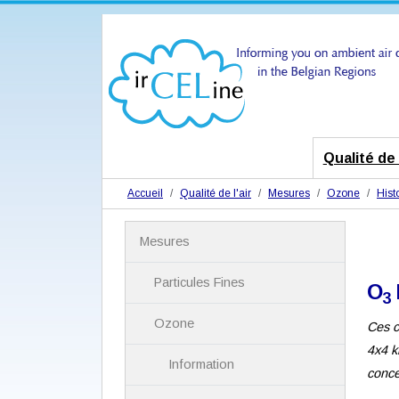
Qualité de l
Accueil
Qualité de l'air
Mesures
Ozone
Hist
N
Mesures
a
v
i
Particules Fines
O
3
g
a
Ozone
Ces c
t
i
4x4 k
Information
o
conce
n