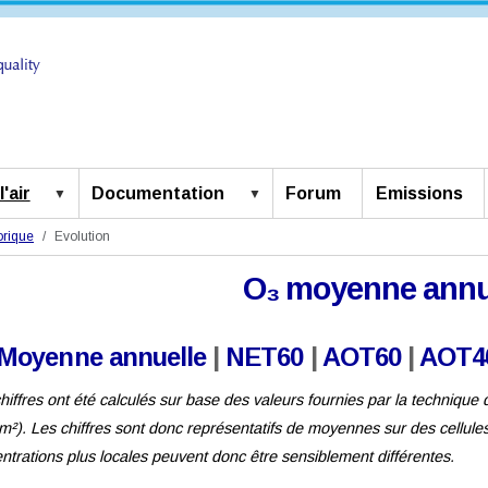
'air
Documentation
Forum
Emissions
orique
Evolution
O₃ moyenne annu
Moyenne annuelle
|
NET60
|
AOT60
|
AOT40
hiffres ont été calculés sur base des valeurs fournies par la technique d
m²). Les chiffres sont donc représentatifs de moyennes sur des cellules 
ntrations plus locales peuvent donc être sensiblement différentes.