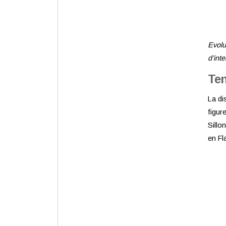
Evolu
d’int
Ten
La di
figur
Sillo
en Fl