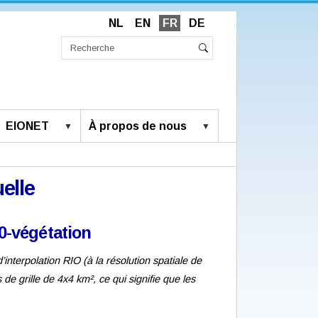
NL
EN
FR
DE
Chercher
par
Recherche
Rechercher
avancée…
EIONET
À propos de nous
elle
-végétation
’interpolation RIO (à la résolution spatiale de
de grille de 4x4 km², ce qui signifie que les