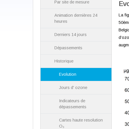
Evo
Par site de mesure
La fi
Animation dernières 24
heures
50ème
Belgi
Derniers 14 jours
d’ozo
augme
Dépassements
Historique
Evolution
Jours d' ozone
Indicateurs de
dépassements
Cartes haute resolution
O₃