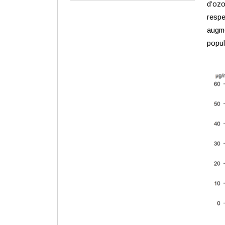
d’ozo
respe
augme
popul