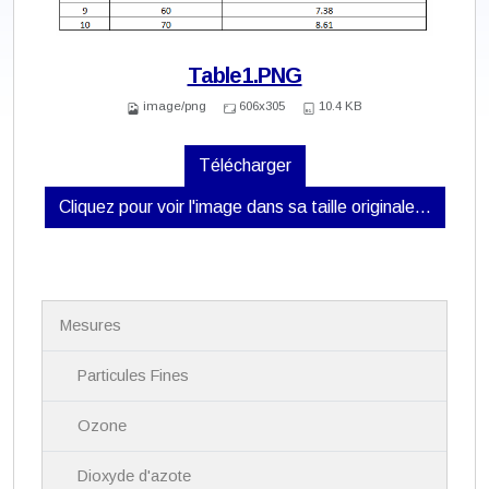
Table1.PNG
image/png
606x305
10.4 KB
Télécharger
Cliquez pour voir l'image dans sa taille originale…
N
Mesures
a
v
i
Particules Fines
g
a
Ozone
t
i
Dioxyde d'azote
o