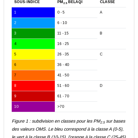
SOUS-INDICE
PM
BELAQI
CLASSE
2.5
1
0 - 5
A
2
6 - 10
3
11 - 15
B
4
16 - 25
5
26 - 35
C
6
36 - 40
7
41 - 50
8
51 - 60
D
9
61 - 70
10
>70
Figure 1 : subdivision en classes pour les PM
sur bases
2.5
des valeurs OMS. Le bleu correspond à la classe A (0-5),
le vert à la classe B (10-15), l’orange à la classe C (25-45)