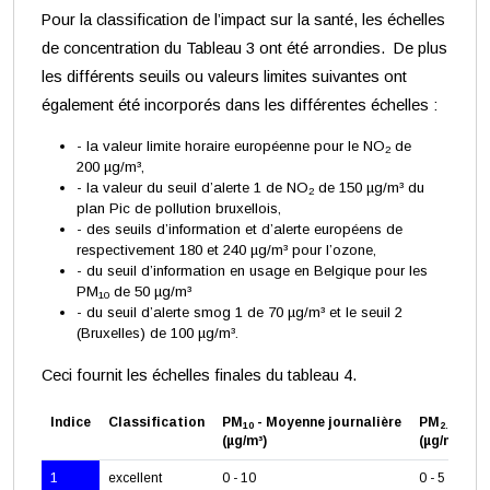
Pour la classification de l’impact sur la santé, les échelles
de concentration du Tableau 3 ont été arrondies. De plus
les différents seuils ou valeurs limites suivantes ont
également été incorporés dans les différentes échelles :
- la valeur limite horaire européenne pour le NO
de
2
200 µg/m³,
- la valeur du seuil d’alerte 1 de NO
de 150 µg/m³ du
2
plan Pic de pollution bruxellois,
- des seuils d’information et d’alerte européens de
respectivement 180 et 240 µg/m³ pour l’ozone,
- du seuil d’information en usage en Belgique pour les
PM
de 50 µg/m³
10
- du seuil d’alerte smog 1 de 70 µg/m³ et le seuil 2
(Bruxelles) de 100 µg/m³.
Ceci fournit les échelles finales du tableau 4.
Indice
Classification
PM
- Moyenne journalière
PM
- Moy
10
2.5
(µg/m³)
(µg/m³)
1
excellent
0 - 10
0 - 5