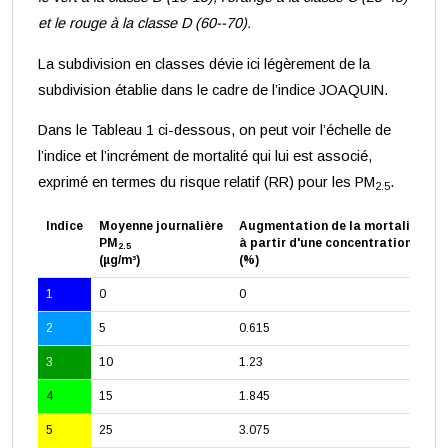
et le rouge à la classe D (60--70).
La subdivision en classes dévie ici légèrement de la
subdivision établie dans le cadre de l’indice JOAQUIN.
Dans le Tableau 1 ci-dessous, on peut voir l’échelle de
l’indice et l’incrément de mortalité qui lui est associé,
exprimé en termes du risque relatif (RR) pour les PM
.
2.5
Indice
Moyenne journalière
Augmentation de la mortalité quo
PM
à partir d'une concentration de 0 
2.5
(µg/m³)
(%)
1
0
0
2
5
0.615
3
10
1.23
4
15
1.845
5
25
3.075