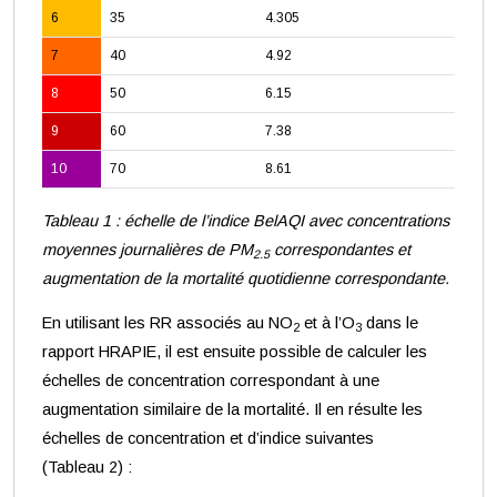
6
35
4.305
7
40
4.92
8
50
6.15
9
60
7.38
10
70
8.61
Tableau 1 : échelle de l’indice BelAQI avec concentrations
moyennes journalières de PM
correspondantes et
2.5
augmentation de la mortalité quotidienne correspondante.
En utilisant les RR associés au NO
et à l’O
dans le
2
3
rapport HRAPIE, il est ensuite possible de calculer les
échelles de concentration correspondant à une
augmentation similaire de la mortalité. Il en résulte les
échelles de concentration et d’indice suivantes
(Tableau 2) :