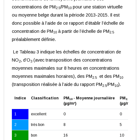
concentrations de PM
/PM
pour une station virtuelle
2.5
10
ou moyenne belge durant la période 2013-2015. Il est
donc possible à l’aide de ce rapport d’établir l’échelle de
concentration de PM
à partir de l’échelle de PM
10
2.5
préalablement définie.
Le Tableau 3 indique les échelles de concentration de
NO
, d’O
(avec transposition des concentrations
2
3
moyennes maximales sur 8 heures en concentrations
moyennes maximales horaires), des PM
et des PM
2.5
10
(transposition réalisée à l’aide du rapport PM
/PM
).
2.5
10
Indice
Classification
PM
- Moyenne journalière
PM
- Moy
10
2.5
(µg/m³)
(µg/m³)
1
excellent
0
0
2
très bon
8
5
3
bon
16
10