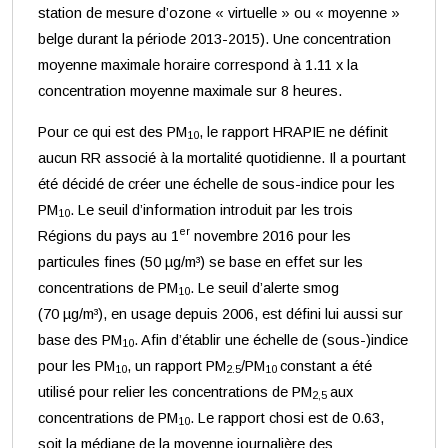
station de mesure d’ozone « virtuelle » ou « moyenne »
belge durant la période 2013-2015). Une concentration
moyenne maximale horaire correspond à 1.11 x la
concentration moyenne maximale sur 8 heures.
Pour ce qui est des PM
, le rapport HRAPIE ne définit
10
aucun RR associé à la mortalité quotidienne. Il a pourtant
été décidé de créer une échelle de sous-indice pour les
PM
. Le seuil d’information introduit par les trois
10
er
Régions du pays au 1
novembre 2016 pour les
particules fines (50 µg/m³) se base en effet sur les
concentrations de PM
. Le seuil d’alerte smog
10
(70 µg/m³), en usage depuis 2006, est défini lui aussi sur
base des PM
. Afin d’établir une échelle de (sous-)indice
10
pour les PM
, un rapport PM
/PM
constant a été
10
2.5
10
utilisé pour relier les concentrations de PM
aux
2,5
concentrations de PM
. Le rapport chosi est de 0.63,
10
soit la médiane de la moyenne journalière des