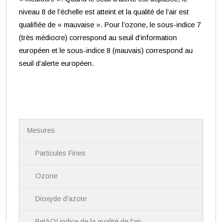
niveau 8 de l’échelle est atteint et la qualité de l’air est
qualifiée de « mauvaise ». Pour l’ozone, le sous-indice 7
(très médiocre) correspond au seuil d’information
européen et le sous-indice 8 (mauvais) correspond au
seuil d’alerte européen.
N
Mesures
a
v
i
Particules Fines
g
a
Ozone
t
i
Dioxyde d'azote
o
n
BelAQI indice de la qualité de l'air