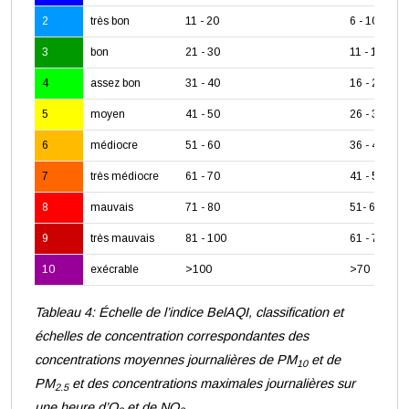
2
très bon
11 - 20
6 - 10
3
bon
21 - 30
11 - 15
4
assez bon
31 - 40
16 - 25
5
moyen
41 - 50
26 - 35
6
médiocre
51 - 60
36 - 40
7
très médiocre
61 - 70
41 - 50
8
mauvais
71 - 80
51- 60
9
très mauvais
81 - 100
61 - 70
10
exécrable
>100
>70
Tableau 4: Échelle de l’indice BelAQI, classification et
échelles de concentration correspondantes des
concentrations moyennes journalières de PM
et de
10
PM
et des concentrations maximales journalières sur
2.5
une heure d’O
et de NO