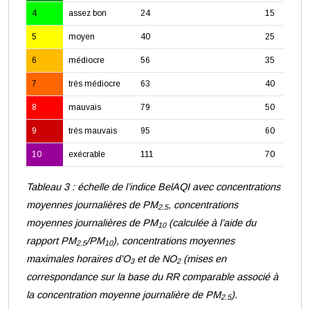
4
assez bon
24
15
5
moyen
40
25
6
médiocre
56
35
7
très médiocre
63
40
8
mauvais
79
50
9
très mauvais
95
60
10
exécrable
111
70
Tableau 3 : échelle de l’indice BelAQI avec concentrations
moyennes journalières de PM
, concentrations
2.5
moyennes journalières de PM
(calculée à l’aide du
10
rapport PM
/PM
), concentrations moyennes
2.5
10
maximales horaires d’O
et de NO
(mises en
3
2
correspondance sur la base du RR comparable associé à
la concentration moyenne journalière de PM
).
2.5