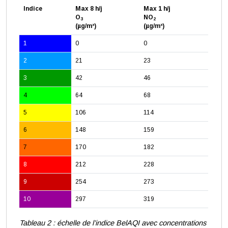
Indice
Max 8 h/j
Max 1 h/j
O
NO
3
2
(µg/m³)
(µg/m³)
1
0
0
2
21
23
3
42
46
4
64
68
5
106
114
6
148
159
7
170
182
8
212
228
9
254
273
10
297
319
Tableau 2 : échelle de l’indice BelAQI avec concentrations