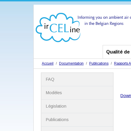
Qualité de l
Accueil
Documentation
Publications
Rapports 
N
FAQ
a
v
i
Modèles
Down
g
a
Législation
t
i
Publications
o
n