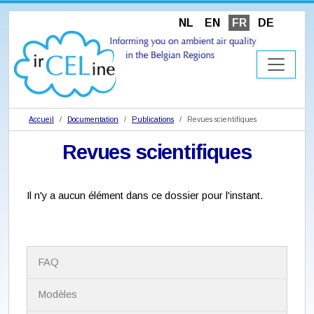
NL
EN
FR
DE
Accueil
Documentation
Publications
Revues scientifiques
Revues scientifiques
Il n'y a aucun élément dans ce dossier pour l'instant.
N
FAQ
a
v
i
Modèles
g