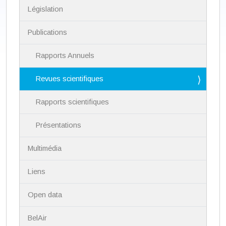
a
Législation
t
i
Publications
o
n
Rapports Annuels
Revues scientifiques
Rapports scientifiques
Présentations
Multimédia
Liens
Open data
BelAir