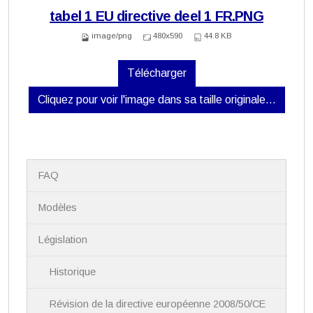
tabel 1 EU directive deel 1 FR.PNG
image/png
480x590
44.8 KB
Télécharger
Cliquez pour voir l'image dans sa taille originale…
N
FAQ
a
v
i
Modèles
g
a
Législation
t
i
Historique
o
n
Révision de la directive européenne 2008/50/CE