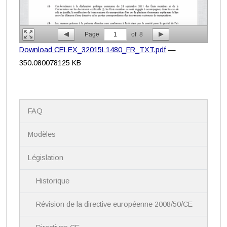
Page
1
of
8
Download CELEX_32015L1480_FR_TXT.pdf
—
350.080078125 KB
N
FAQ
a
v
i
Modèles
g
a
Législation
t
i
Historique
o
n
Révision de la directive européenne 2008/50/CE