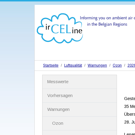
Startseite
Luftqualität
Warnungen
Ozon
202
N
Messwerte
a
v
i
Vorhersagen
Geste
g
a
35 Me
Warnungen
t
Übers
i
28. J
Ozon
o
n
Lese