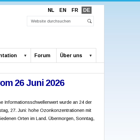
NL
EN
FR
DE
Website
durchsuchen
Erweiterte
Suche
Suche…
tation
Forum
Über uns
om 26 Juni 2026
he Informationsschwellenwert wurde an 24 der
mstag, 27. Juni: hohe Ozonkonzentrationen mit
hiedenen Orten im Land. Übermorgen, Sonntag,