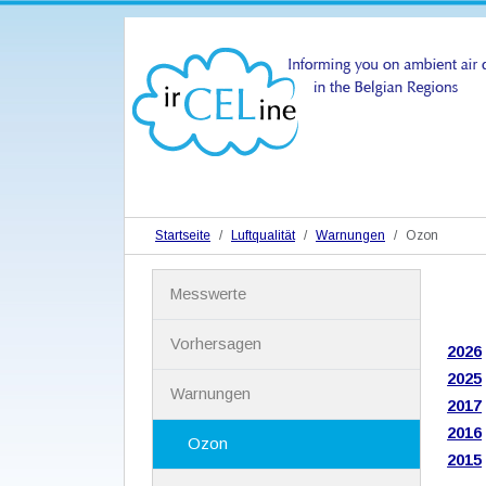
Startseite
Luftqualität
Warnungen
Ozon
N
Messwerte
a
v
i
Vorhersagen
2026
g
2025
a
Warnungen
t
2017
i
2016
Ozon
o
2015
n