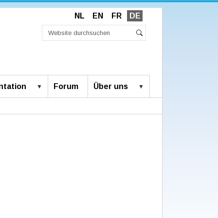
NL
EN
FR
DE
Website
durchsuchen
Erweiterte
Suche
Suche…
tation
Forum
Über uns