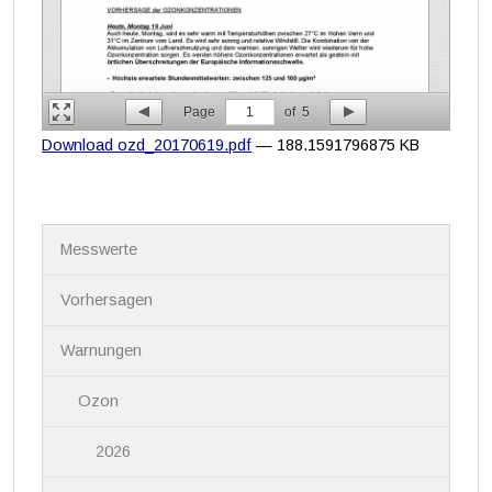
Page
1
of
5
Download ozd_20170619.pdf
— 188.1591796875 KB
N
Messwerte
a
v
i
Vorhersagen
g
a
Warnungen
t
i
Ozon
o
n
2026