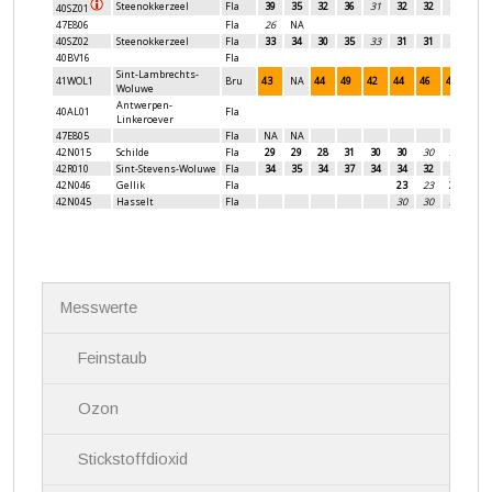
N
Messwerte
a
v
i
Feinstaub
g
a
Ozon
t
i
Stickstoffdioxid
o
n