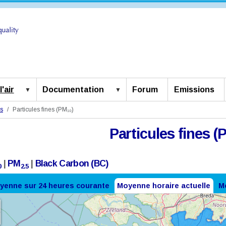
'air
Documentation
Forum
Emissions
es
Particules fines (PM₁₀)
Particules fines (
|
PM
|
Black Carbon (BC)
0
2.5
yenne sur 24 heures courante
Moyenne horaire actuelle
Mo