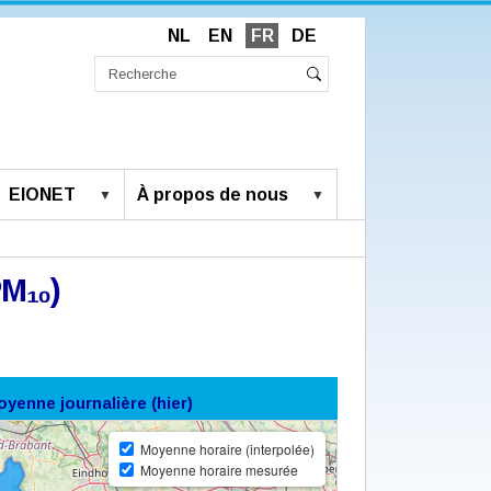
NL
EN
FR
DE
Chercher
par
Recherche
Rechercher
avancée…
EIONET
À propos de nous
PM₁₀)
yenne journalière (hier)