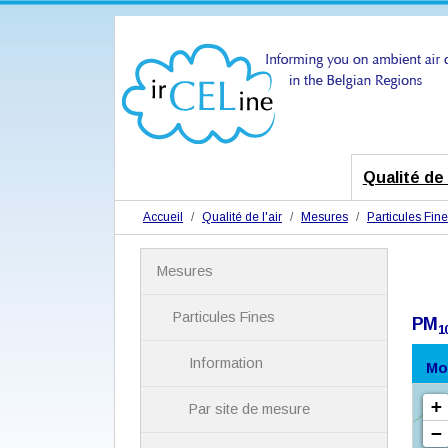
Qualité de l
Accueil
Qualité de l'air
Mesures
Particules Fin
N
Mesures
a
v
i
Particules Fines
PM
1
g
a
Information
Mo
t
i
Par site de mesure
o
n