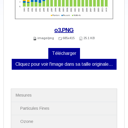
o3.PNG
image/png
685x415
25.1 KB
Télécharger
Cliquez pour voir l'image dans sa taille originale…
N
Mesures
a
v
i
Particules Fines
g
a
Ozone
t