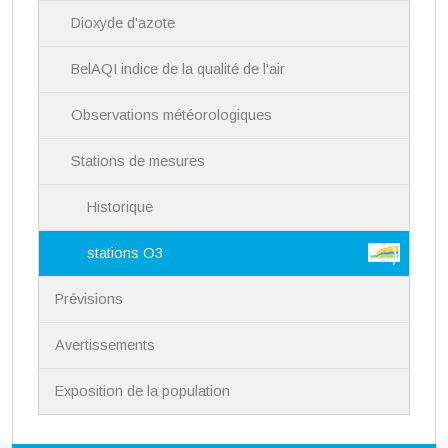
i
Dioxyde d'azote
o
n
BelAQI indice de la qualité de l'air
Observations météorologiques
Stations de mesures
Historique
stations O3
Prévisions
Avertissements
Exposition de la population