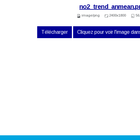
no2_trend_anmean.p
image/png
2400x1800
56
Télécharger
Cliquez pour voir l'image dans