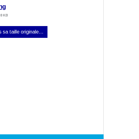
ng
.8 KB
 sa taille originale…