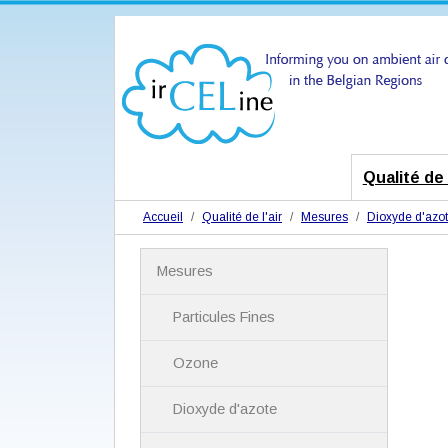
Qualité de l
Accueil
Qualité de l'air
Mesures
Dioxyde d'azo
N
Mesures
a
v
i
Particules Fines
g
a
Ozone
t
i
Dioxyde d'azote
o
n