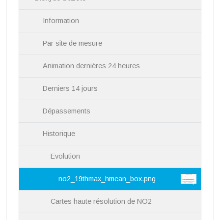
n
Information
Par site de mesure
Animation dernières 24 heures
Derniers 14 jours
Dépassements
Historique
Evolution
no2_19thmax_hmean_box.png
Cartes haute résolution de NO2