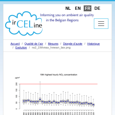
NL
EN
FR
DE
Accueil
Qualité de l'air
Mesures
Dioxyde d'azote
Historique
Evolution
no2_19thmax_hmean_box.png