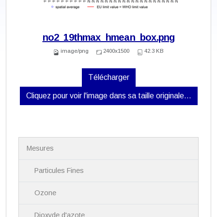
no2_19thmax_hmean_box.png
image/png
2400x1500
42.3 KB
Télécharger
Cliquez pour voir l'image dans sa taille originale…
N
Mesures
a
v
i
Particules Fines
g
a
Ozone
t
i
Dioxyde d'azote
o