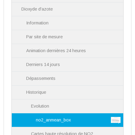
i
Dioxyde d'azote
o
n
Information
Par site de mesure
Animation dernières 24 heures
Derniers 14 jours
Dépassements
Historique
Evolution
no2_anmean_box
Cartes haute résolution de NO2