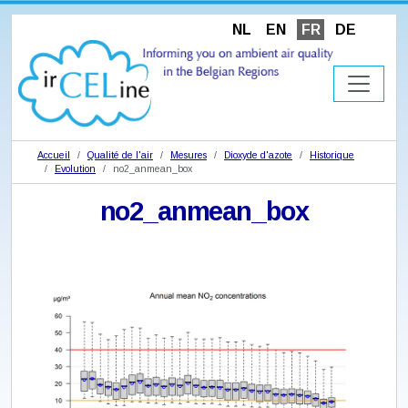
NL
EN
FR
DE
Accueil
Qualité de l'air
Mesures
Dioxyde d'azote
Historique
Evolution
no2_anmean_box
no2_anmean_box