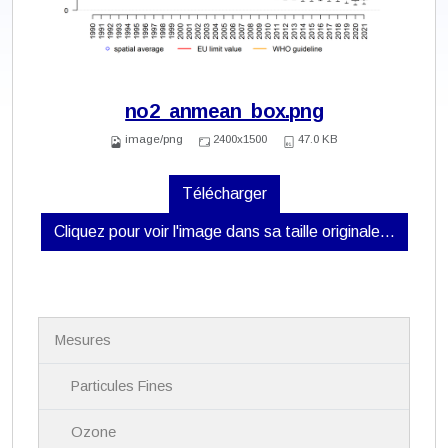
no2_anmean_box.png
image/png
2400x1500
47.0 KB
Télécharger
Cliquez pour voir l'image dans sa taille originale…
N
Mesures
a
v
i
Particules Fines
g
a
Ozone
t