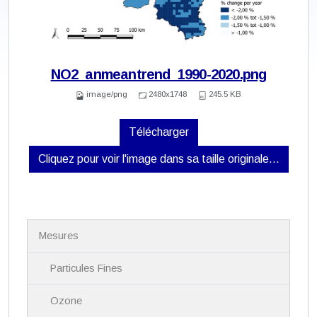
NO2_anmeantrend_1990-2020.png
image/png
2480x1748
245.5 KB
Télécharger
Cliquez pour voir l'image dans sa taille originale…
N
Mesures
a
v
i
Particules Fines
g
a
Ozone
t