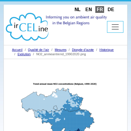
NL
EN
FR
DE
Accueil
Qualité de l'air
Mesures
Dioxyde d'azote
Historique
Evolution
NO2_anmeantrend_19902020.png