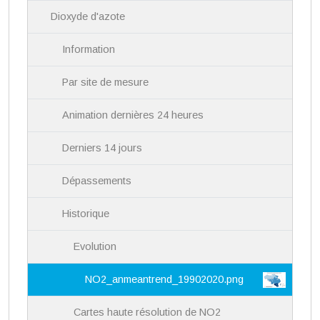
i
Dioxyde d'azote
o
n
Information
Par site de mesure
Animation dernières 24 heures
Derniers 14 jours
Dépassements
Historique
Evolution
NO2_anmeantrend_19902020.png
Cartes haute résolution de NO2