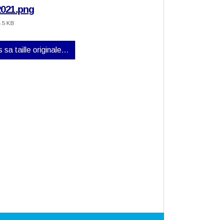
021.png
4.5 KB
 sa taille originale…