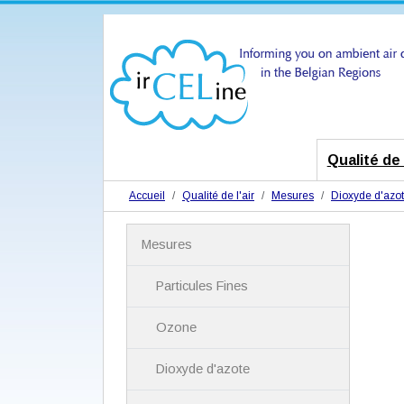
Qualité de l
Accueil
Qualité de l'air
Mesures
Dioxyde d'azo
N
Mesures
a
v
i
Particules Fines
g
a
Ozone
t
i
Dioxyde d'azote
o
n