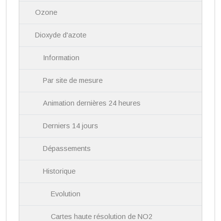
a
Ozone
t
i
Dioxyde d'azote
o
n
Information
Par site de mesure
Animation dernières 24 heures
Derniers 14 jours
Dépassements
Historique
Evolution
Cartes haute résolution de NO2