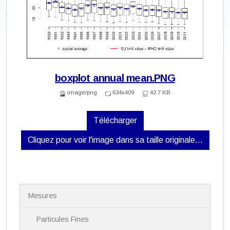
boxplot annual mean.PNG
image/png
634x409
42.7 KB
Télécharger
Cliquez pour voir l'image dans sa taille originale…
N
Mesures
a
v
i
Particules Fines
g