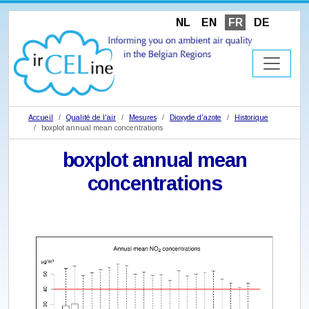
NL
EN
FR
DE
Accueil
Qualité de l'air
Mesures
Dioxyde d'azote
Historique
boxplot annual mean concentrations
boxplot annual mean
concentrations