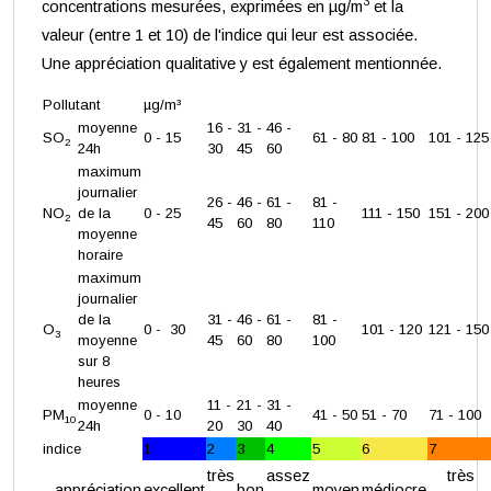
3
concentrations mesurées, exprimées en µg/m
et la
valeur (entre 1 et 10) de l'indice qui leur est associée.
Une appréciation qualitative y est également mentionnée.
Pollutant
µg/m³
moyenne
16 -
31 -
46 -
SO
0 - 15
61 - 80
81 - 100
101 - 125
2
24h
30
45
60
maximum
journalier
26 -
46 -
61 -
81 -
NO
de la
0 - 25
111 - 150
151 - 200
2
45
60
80
110
moyenne
horaire
maximum
journalier
de la
31 -
46 -
61 -
81 -
O
0 - 30
101 - 120
121 - 150
3
moyenne
45
60
80
100
sur 8
heures
moyenne
11 -
21 -
31 -
PM
0 - 10
41 - 50
51 - 70
71 - 100
10
24h
20
30
40
indice
1
2
3
4
5
6
7
très
assez
très
appréciation
excellent
bon
moyen
médiocre