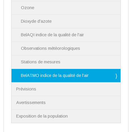
a
Ozone
t
i
Dioxyde d'azote
o
n
BelAQI indice de la qualité de l'air
Observations météorologiques
Stations de mesures
BelATMO indice de la qualité de l'air
Prévisions
Avertissements
Exposition de la population