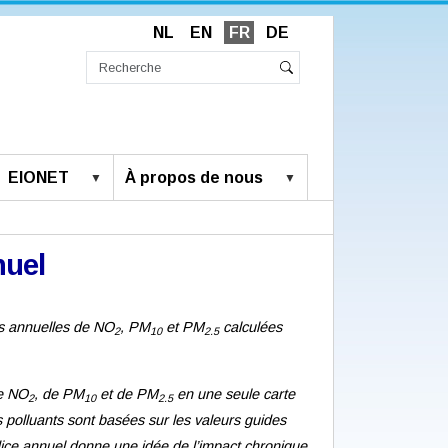
NL
EN
FR
DE
Chercher
par
Recherche
Rechercher
avancée…
EIONET
À propos de nous
nuel
es annuelles de NO
, PM
et PM
calculées
2
10
2.5
de NO
, de PM
et de PM
en une seule carte
2
10
2.5
s polluants sont basées sur les valeurs guides
ndice annuel donne une idée de l’impact chronique