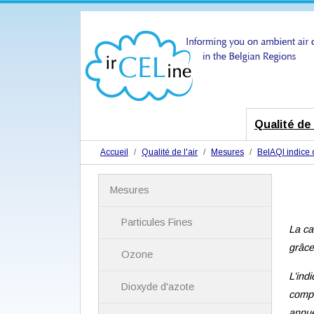
Qualité de l
Accueil
Qualité de l'air
Mesures
BelAQI indice d
N
Mesures
a
v
i
Particules Fines
La ca
g
a
grâce
Ozone
t
i
L’ind
Dioxyde d'azote
o
compo
n
annue