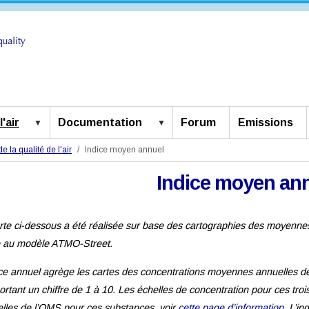
'air
Documentation
Forum
Emissions
e la qualité de l'air
Indice moyen annuel
Indice moyen an
rte ci-dessous a été réalisée sur base des cartographies des moyenn
 au modèle ATMO-Street.
ice annuel agrège les cartes des concentrations moyennes annuelles 
rtant un chiffre de 1 à 10. Les échelles de concentration pour ces troi
lles de l’OMS pour ces substances, voir
cette page d’information
. L’i