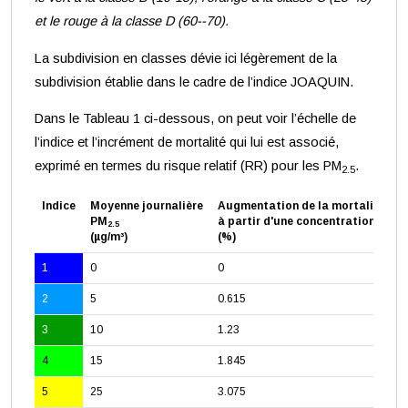
et le rouge à la classe D (60--70).
La subdivision en classes dévie ici légèrement de la
subdivision établie dans le cadre de l’indice JOAQUIN.
Dans le Tableau 1 ci-dessous, on peut voir l’échelle de
l’indice et l’incrément de mortalité qui lui est associé,
exprimé en termes du risque relatif (RR) pour les PM
.
2.5
Indice
Moyenne journalière
Augmentation de la mortalité quo
PM
à partir d'une concentration de 0 
2.5
(µg/m³)
(%)
1
0
0
2
5
0.615
3
10
1.23
4
15
1.845
5
25
3.075