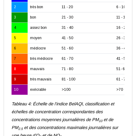
2
très bon
11 - 20
6 - 10
3
bon
21 - 30
11 - 15
4
assez bon
31 - 40
16 - 25
5
moyen
41 - 50
26 - 35
6
médiocre
51 - 60
36 - 40
7
très médiocre
61 - 70
41 - 50
8
mauvais
71 - 80
51- 60
9
très mauvais
81 - 100
61 - 70
10
exécrable
>100
>70
Tableau 4: Échelle de l’indice BelAQI, classification et
échelles de concentration correspondantes des
concentrations moyennes journalières de PM
et de
10
PM
et des concentrations maximales journalières sur
2.5
une heure d’O
et de NO