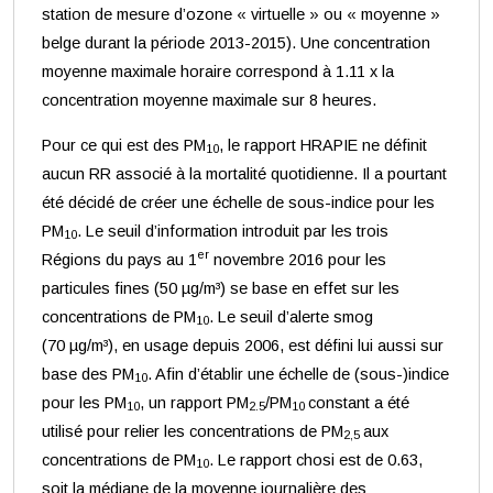
station de mesure d’ozone « virtuelle » ou « moyenne »
belge durant la période 2013-2015). Une concentration
moyenne maximale horaire correspond à 1.11 x la
concentration moyenne maximale sur 8 heures.
Pour ce qui est des PM
, le rapport HRAPIE ne définit
10
aucun RR associé à la mortalité quotidienne. Il a pourtant
été décidé de créer une échelle de sous-indice pour les
PM
. Le seuil d’information introduit par les trois
10
er
Régions du pays au 1
novembre 2016 pour les
particules fines (50 µg/m³) se base en effet sur les
concentrations de PM
. Le seuil d’alerte smog
10
(70 µg/m³), en usage depuis 2006, est défini lui aussi sur
base des PM
. Afin d’établir une échelle de (sous-)indice
10
pour les PM
, un rapport PM
/PM
constant a été
10
2.5
10
utilisé pour relier les concentrations de PM
aux
2,5
concentrations de PM
. Le rapport chosi est de 0.63,
10
soit la médiane de la moyenne journalière des