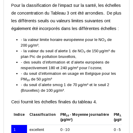
Pour la classification de l’impact sur la santé, les échelles
de concentration du Tableau 3 ont été arrondies. De plus
les différents seuils ou valeurs limites suivantes ont
également été incorporés dans les différentes échelles :
- la valeur limite horaire européenne pour le NO
de
2
200 µg/m³,
- la valeur du seuil d’alerte 1 de NO
de 150 µg/m³ du
2
plan Pic de pollution bruxellois,
- des seuils d’information et d’alerte européens de
respectivement 180 et 240 µg/m³ pour l’ozone,
- du seuil d’information en usage en Belgique pour les
PM
de 50 µg/m³
10
- du seuil d’alerte smog 1 de 70 µg/m³ et le seuil 2
(Bruxelles) de 100 µg/m³.
Ceci fournit les échelles finales du tableau 4.
Indice
Classification
PM
- Moyenne journalière
PM
- Moy
10
2.5
(µg/m³)
(µg/m³)
1
excellent
0 - 10
0 - 5