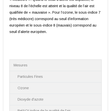
niveau 8 de l’échelle est atteint et la qualité de l’air est
qualifiée de « mauvaise ». Pour l’ozone, le sous-indice 7
(très médiocre) correspond au seuil d’information
européen et le sous-indice 8 (mauvais) correspond au
seuil d’alerte européen.
N
Mesures
a
v
i
Particules Fines
g
a
Ozone
t
i
Dioxyde d'azote
o
n
BelAQI indice de la qualité de l'air