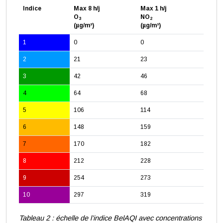
Indice
Max 8 h/j
Max 1 h/j
O
NO
3
2
(µg/m³)
(µg/m³)
1
0
0
2
21
23
3
42
46
4
64
68
5
106
114
6
148
159
7
170
182
8
212
228
9
254
273
10
297
319
Tableau 2 : échelle de l’indice BelAQI avec concentrations