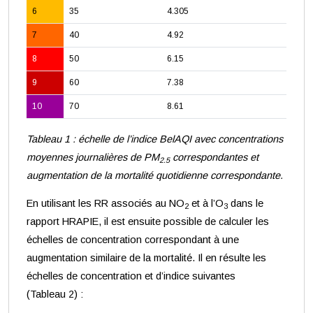
6
35
4.305
7
40
4.92
8
50
6.15
9
60
7.38
10
70
8.61
Tableau 1 : échelle de l’indice BelAQI avec concentrations
moyennes journalières de PM
correspondantes et
2.5
augmentation de la mortalité quotidienne correspondante.
En utilisant les RR associés au NO
et à l’O
dans le
2
3
rapport HRAPIE, il est ensuite possible de calculer les
échelles de concentration correspondant à une
augmentation similaire de la mortalité. Il en résulte les
échelles de concentration et d’indice suivantes
(Tableau 2) :