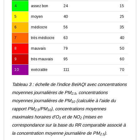
4
assez bon
24
15
5
moyen
40
25
6
médiocre
56
35
7
très médiocre
63
40
8
mauvais
79
50
9
très mauvais
95
60
10
exécrable
111
70
Tableau 3 : échelle de l’indice BelAQI avec concentrations
moyennes journalières de PM
, concentrations
2.5
moyennes journalières de PM
(calculée à l’aide du
10
rapport PM
/PM
), concentrations moyennes
2.5
10
maximales horaires d’O
et de NO
(mises en
3
2
correspondance sur la base du RR comparable associé à
la concentration moyenne journalière de PM
).
2.5