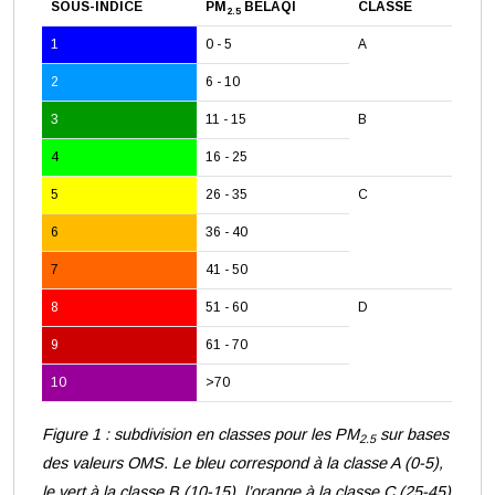
SOUS-INDICE
PM
BELAQI
CLASSE
2.5
1
0 - 5
A
2
6 - 10
3
11 - 15
B
4
16 - 25
5
26 - 35
C
6
36 - 40
7
41 - 50
8
51 - 60
D
9
61 - 70
10
>70
Figure 1 : subdivision en classes pour les PM
sur bases
2.5
des valeurs OMS. Le bleu correspond à la classe A (0-5),
le vert à la classe B (10-15), l’orange à la classe C (25-45)