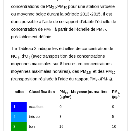
concentrations de PM
/PM
pour une station virtuelle
2.5
10
ou moyenne belge durant la période 2013-2015. Il est
donc possible à l’aide de ce rapport d’établir l’échelle de
concentration de PM
à partir de l’échelle de PM
10
2.5
préalablement définie.
Le Tableau 3 indique les échelles de concentration de
NO
, d’O
(avec transposition des concentrations
2
3
moyennes maximales sur 8 heures en concentrations
moyennes maximales horaires), des PM
et des PM
2.5
10
(transposition réalisée à l’aide du rapport PM
/PM
).
2.5
10
Indice
Classification
PM
- Moyenne journalière
PM
- Moy
10
2.5
(µg/m³)
(µg/m³)
1
excellent
0
0
2
très bon
8
5
3
bon
16
10