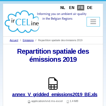
NL
EN
FR
DE
Accueil
Emissions
Repartition spatiale des émissions 2019
Repartition spatiale des
émissions 2019
annex_V_gridded_emissions2019_BE.xls
application/vnd.ms-excel
1.4 MB