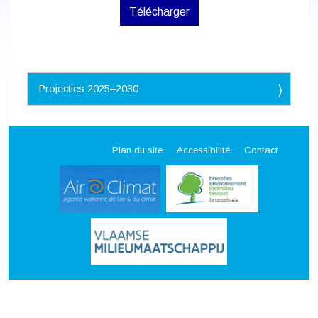
Télécharger
N
Projecties 2025–2030
a
v
i
g
a
Plan du site
Accessibilité
Contact
t
i
o
n