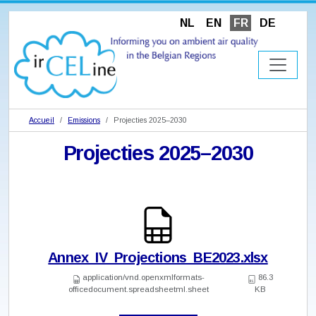
NL
EN
FR
DE
Accueil
Emissions
Projecties 2025–2030
Projecties 2025–2030
Annex_IV_Projections_BE2023.xlsx
application/vnd.openxmlformats-
86.3
officedocument.spreadsheetml.sheet
KB