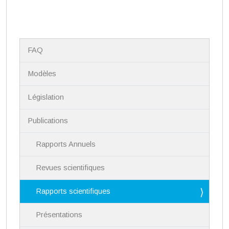
N
FAQ
a
v
i
Modèles
g
a
Législation
t
i
Publications
o
n
Rapports Annuels
Revues scientifiques
Rapports scientifiques
Présentations