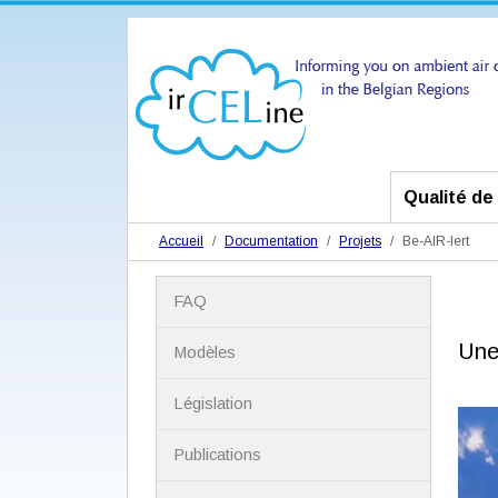
Qualité de l
Accueil
Documentation
Projets
Be-AIR-lert
N
FAQ
a
v
Une 
i
Modèles
g
a
Législation
t
i
Publications
o
n