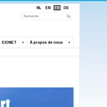
NL
EN
FR
DE
Chercher
par
Recherche
Rechercher
avancée…
EIONET
À propos de nous