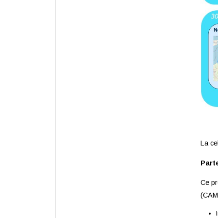
La ce
Part
Ce pr
(CAMS