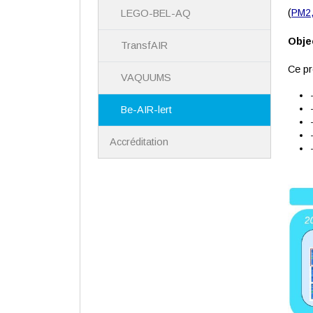
(
PM2
LEGO-BEL-AQ
Objec
TransfAIR
Ce pr
VAQUUMS
Be-AIR-lert
Accréditation