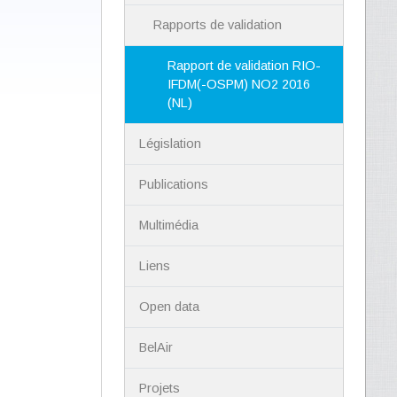
Rapports de validation
Rapport de validation RIO-
IFDM(-OSPM) NO2 2016
(NL)
Législation
Publications
Multimédia
Liens
Open data
BelAir
Projets