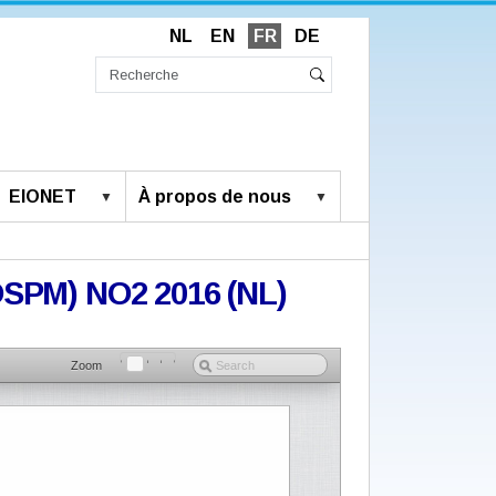
NL
EN
FR
DE
Chercher
par
Recherche
Rechercher
avancée…
EIONET
À propos de nous
-OSPM) NO2 2016 (NL)
Zoom