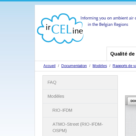
Qualité de l
Accueil
Documentation
Modèles
Rapports de va
N
FAQ
a
v
i
Modèles
g
DO
a
RIO-IFDM
t
i
ATMO-Street (RIO-IFDM-
o
n
OSPM)