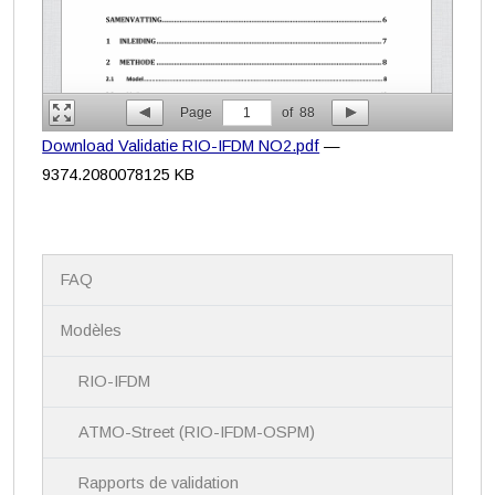
Page
1
of
88
Download Validatie RIO-IFDM NO2.pdf
—
9374.2080078125 KB
N
FAQ
a
v
i
Modèles
g
a
RIO-IFDM
t
i
ATMO-Street (RIO-IFDM-OSPM)
o
n
Rapports de validation