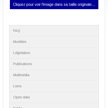
Cliquez pour voir l'image dans sa taille originale…
N
FAQ
a
v
i
Modèles
g
a
Législation
t
i
Publications
o
n
Multimédia
Liens
Open data