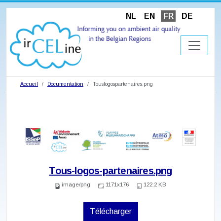
NL
EN
FR
DE
Accueil
Documentation
Touslogospartenaires.png
Tous-logos-partenaires.png
image/png
1171x176
122.2 KB
Télécharger