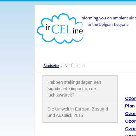
Startseite
Nachrichten
N
Hebben stakingsdagen een
a
significante impact op de
v
luchtkwaliteit?
i
Ozon
g
Plan
a
Die Umwelt in Europa: Zustand
t
Ozon
und Ausblick 2015
i
Ozon
o
Ozon
n