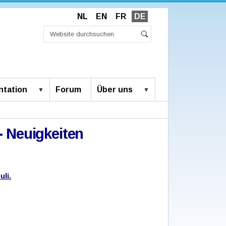
NL
EN
FR
DE
Website
durchsuchen
Erweiterte
Suche
Suche…
tation
Forum
Über uns
- Neuigkeiten
uli.