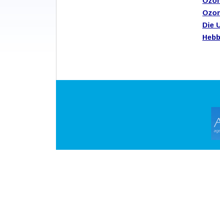
Ozon
Ozon
Die 
Hebb