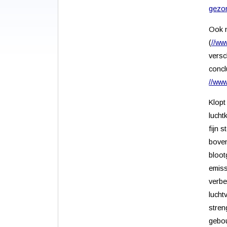
gezon
Ook n
(
//ww
versc
concl
//ww
Klopt
lucht
fijn 
boven
bloot
emiss
verbe
lucht
stren
gebou