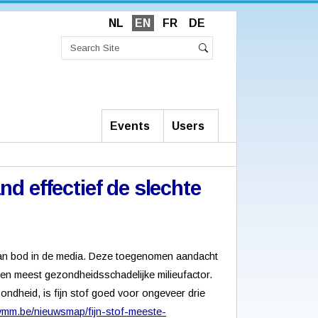
NL
EN
FR
DE
Search
Site
Advanced
Search
Search…
Events
Users
nd effectief de slechte
el aan bod in de media. Deze toegenomen aandacht
e en meest gezondheidsschadelijke milieufactor.
zondheid, is fijn stof goed voor ongeveer drie
vmm.be/nieuwsmap/fijn-stof-meeste-