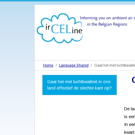
Home
Language Shared
Gaat het met luchtkwalite
N
Gaat het met luchtkwaliteit in ons
a
land effectief de slechte kant op?
v
i
g
a
De la
t
is ee
i
o
In ee
n
kwart