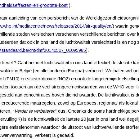
dheidseffecten-en-grootste-kost
).
aar aanleiding van een persbericht van de Wereldgezondheidsorgan
w.who.int/mediacentre/news/releases/2014/air-quality/en/
) waarin geme
hillende steden verslechtert verschenen verschillende berichten over l
udeerden dat ook in ons land de luchtkwaliteit verslechterd is en nog z
w.standaard.be/cnt/dmf20140507_01095985
).
 dit wel ? Gaat het met luchtkwaliteit in ons land effectief de slechte
kwaliteit in België (en alle landen in Europa) verbetert. We halen wel
stof (PM10) en stikstofdioxide (NO2) en ook de langetermijndoelstellin
dien toetsen aan de veel strengere richtwaarden van de WHO voor fijn 
gesteld aan concentraties boven die richtwaarde. De luchtkwaliteit is 
iereducerende maatregelen, zowel op Europees, regionaal als lokaal ni
teren. “
Verder te verbeteren
” dus. Ondanks de soms hardnekkige per
vervuiling ?) is de luchtkwaliteit de laatste 20 jaar in ons land wel dege
gere emissienormen waardoor de uitstoot van luchtvervuilende stoffen 
wenverwarming, verkeer) is gedaald.