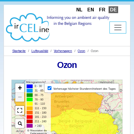
NL
EN
FR
DE
Startseite
Luftqualität
Vorhersagen
Ozon
Ozon
Ozon