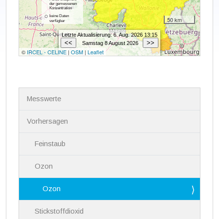
N
Messwerte
a
v
i
Vorhersagen
g
a
Feinstaub
t
i
Ozon
o
n
Ozon
Stickstoffdioxid