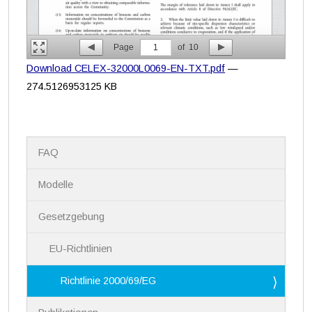
Page
1
of
10
Download CELEX-32000L0069-EN-TXT.pdf
—
274.5126953125 KB
N
FAQ
a
v
i
Modelle
g
a
Gesetzgebung
t
i
EU-Richtlinien
o
n
Richtlinie 2000/69/EG