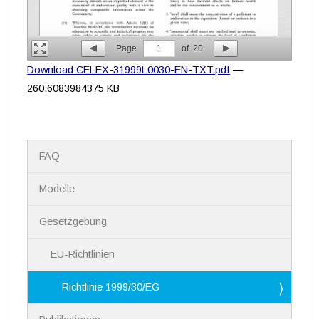
Page
1
of
20
Download CELEX-31999L0030-EN-TXT.pdf
—
260.6083984375 KB
N
FAQ
a
v
i
Modelle
g
a
Gesetzgebung
t
i
EU-Richtlinien
o
n
Richtlinie 1999/30/EG