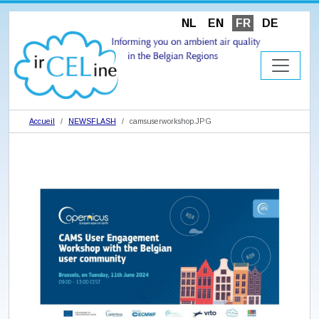
NL
EN
FR
DE
Accueil
NEWSFLASH
camsuserworkshop.JPG