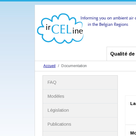
Qualité de l
Accueil
Documentation
N
FAQ
a
v
i
Modèles
g
La
a
Législation
t
i
Publications
o
n
Mo