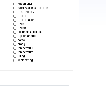
kaderrichtlijn
luchtkwaliteits
modellen
meteorology
model
modélisation
ozon
ozone
polluants acidifiants
rapport annuel
santé
smog
temperatuur
température
uitleg
wintersmog