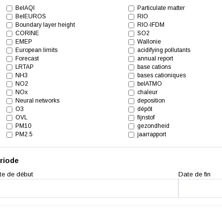
BelAQI
Particulate matter
BelEUROS
RIO
Boundary layer height
RIO-IFDM
CORINE
SO2
EMEP
Wallonie
European limits
acidifying pollutants
Forecast
annual report
LRTAP
base cations
NH3
bases cationiques
NO2
belATMO
NOx
chaleur
Neural networks
deposition
O3
dépôt
OVL
fijnstof
PM10
gezondheid
PM2.5
jaarrapport
riode
te de début
Date de fin