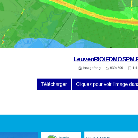
LeuvenRIOIFDMOSPM.
image/png
939x809
1.4
Télécharger
Cliquez pour voir l'image dans