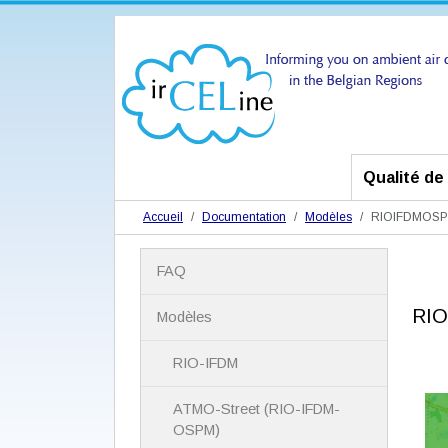
Qualité de l
Accueil
Documentation
Modèles
RIOIFDMOSP
N
FAQ
a
v
RIO
i
Modèles
g
a
RIO-IFDM
t
i
ATMO-Street (RIO-IFDM-
o
n
OSPM)