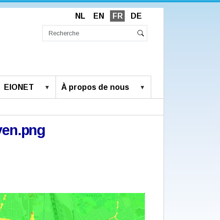
NL
EN
FR
DE
Chercher
par
Recherche
Rechercher
avancée…
EIONET
À propos de nous
en.png