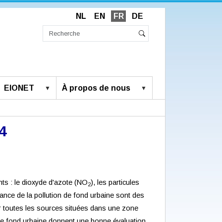
NL
EN
FR
DE
Chercher
par
Recherche
Rechercher
avancée…
EIONET
À propos de nous
4
ants : le dioxyde d'azote (NO
), les particules
2
lance de la pollution de fond urbaine sont des
par toutes les sources situées dans une zone
n de fond urbaine donnent une bonne évaluation