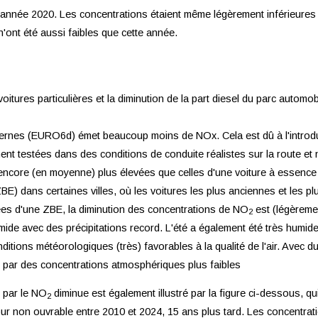
 l'année 2020. Les concentrations étaient même légèrement inférieures
'ont été aussi faibles que cette année.
oitures particulières et la diminution de la part diesel du parc automo
dernes (EURO6d) émet beaucoup moins de NOx. Cela est dû à l'introdu
ent testées dans des conditions de conduite réalistes sur la route et 
encore (en moyenne) plus élevées que celles d'une voiture à essence
BE) dans certaines villes, où les voitures les plus anciennes et les p
tées d'une ZBE, la diminution des concentrations de NO
est (légèremen
2
ide avec des précipitations record. L'été a également été très humide 
ions météorologiques (très) favorables à la qualité de l'air. Avec du
duit par des concentrations atmosphériques plus faibles
on par le NO
diminue est également illustré par la figure ci-dessous, q
2
our non ouvrable entre 2010 et 2024, 15 ans plus tard. Les concentr