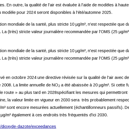
s. En outre, la qualité de l'air est évaluée à l'aide de modèles à haut
u modèle pour 2024 seront disponibles à l'été/automne 2025.
n mondiale de la santé, plus stricte 10 µg/m³, n'est respectée que da
 La (très) stricte valeur journalière recommandée par l'OMS (25 µg/m³
n mondiale de la santé, plus stricte 10 µg/m³, n'est respectée que da
 La (très) stricte valeur journalière recommandée par l'OMS (25 µg/m³
 en octobre 2024 une directive révisée sur la qualité de l'air avec des 
de 2008. La limite annuelle de NO
a été abaissée à 20 µg/m³. Si cette f
2
e route » au plus tard en 2028spécifiant les mesures qui permettront d'
ine, la valeur limite en vigueur en 2030 sera très probablement respect
/m³ sont encore mesurées actuellement (échantillonneurs passifs). D
 µg/m³ également à ces endroits très fréquentés d'ici 2030.
res/dioxyde-dazote/exceedances