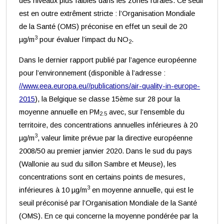
des niveaux plus faibles dans les zones rurales. Ce seuil
est en outre extrêment stricte : l’Organisation Mondiale
de la Santé (OMS) préconise en effet un seuil de 20
3
µg/m
pour évaluer l’impact du NO
.
2
Dans le dernier rapport publié par l’agence européenne
pour l’environnement (disponible à l’adresse :
//www.eea.europa.eu//publications/air-quality-in-europe-
2015
), la Belgique se classe 15ème sur 28 pour la
moyenne annuelle en PM
avec, sur l’ensemble du
2.5
territoire, des concentrations annuelles inférieures à 20
3
µg/m
, valeur limite prévue par la directive européenne
2008/50 au premier janvier 2020. Dans le sud du pays
(Wallonie au sud du sillon Sambre et Meuse), les
concentrations sont en certains points de mesures,
3
inférieures à 10 µg/m
en moyenne annuelle, qui est le
seuil préconisé par l’Organisation Mondiale de la Santé
(OMS). En ce qui concerne la moyenne pondérée par la