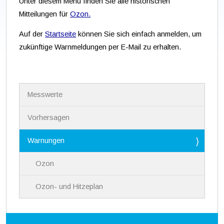
Unter diesem Menü finden Sie alle historischen
Mitteilungen für
Ozon.
Auf der
Startseite
können Sie sich einfach anmelden, um
zukünftige Warnmeldungen per E-Mail zu erhalten.
N
Messwerte
a
v
i
Vorhersagen
g
a
Warnungen
t
i
Ozon
o
n
Ozon- und Hitzeplan