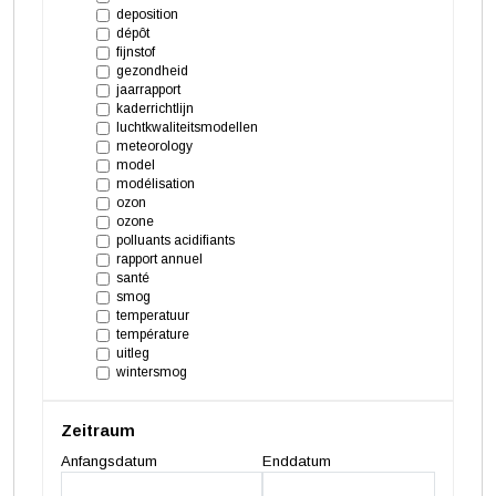
deposition
dépôt
fijnstof
gezondheid
jaarrapport
kaderrichtlijn
luchtkwaliteits
modellen
meteorology
model
modélisation
ozon
ozone
polluants acidifiants
rapport annuel
santé
smog
temperatuur
température
uitleg
wintersmog
Zeitraum
Anfangsdatum
Enddatum