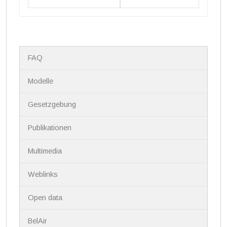
N
FAQ
a
v
i
Modelle
g
a
Gesetzgebung
t
i
Publikationen
o
n
Multimedia
Weblinks
Open data
BelAir