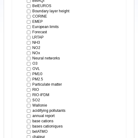
BelAQI
BelEUROS
Boundary layer height
CORINE
EMEP
European limits
Forecast
LRTAP
NH3
NO2
NOx
Neural networks
O3
OVL
PM10
PM2.5
Particulate matter
RIO
RIO-IFDM
SO2
Wallonie
acidifying pollutants
annual report
base cations
bases cationiques
belATMO
chaleur