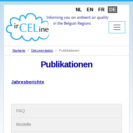
NL
EN
FR
DE
Startseite
Dokumentation
Publikationen
Publikationen
Jahresberichte
N
FAQ
a
v
i
Modelle
g