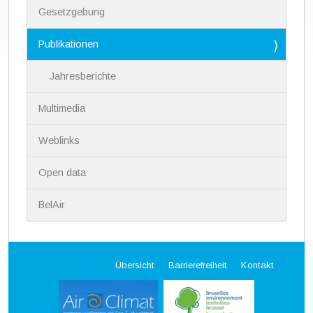
a
Gesetzgebung
t
i
Publikationen
o
n
Jahresberichte
Multimedia
Weblinks
Open data
BelAir
Übersicht
Barrierefreiheit
Kontakt