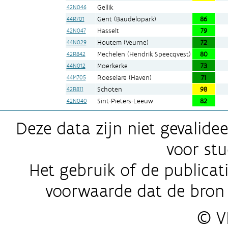
Gellik
42N046
Gent (Baudelopark)
86
44R701
Hasselt
79
42N047
Houtem (Veurne)
72
44N029
Mechelen (Hendrik Speecqvest)
80
42R842
Moerkerke
73
44N012
Roeselare (Haven)
71
44M705
Schoten
98
42R811
Sint-Pieters-Leeuw
82
42N040
Deze data zijn niet gevalid
voor stu
Het gebruik of de publicat
voorwaarde dat de bron
© V