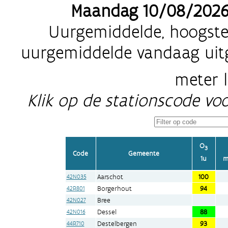
Maandag 10/08/2026: 
Uurgemiddelde, hoogste
uurgemiddelde vandaag uit
meter 
Klik op de stationscode vo
O
3
Code
Gemeente
1u
m
Aarschot
100
42N035
Borgerhout
94
42R801
Bree
42N027
Dessel
88
42N016
Destelbergen
93
44R710