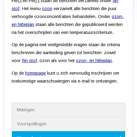
PM
en PM
staan de berichten verzameld onder
fijn
10
2.5
stof
. Het menu
ozon
verzamelt alle berichten die puur
verhoogde ozonconcentraties behandelen. Onder
ozon-
en hitteplan
staan alle berichten die gepubliceerd werden
na het overschrijden van een temperatuurscriterium.
Op de pagina met veelgestelde vragen staan de criteria
beschreven die aanleiding geven tot berichten: zowel
voor
fijn stof
, ozon als voor het
ozon- en hitteplan
.
Op de
homepage
kunt u zich eenvoudig inschrijven om
toekomstige waarschuwingen via e-mail te ontvangen.
N
Metingen
a
v
i
Voorspellingen
g
a