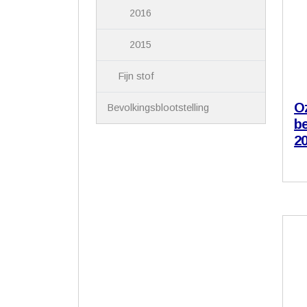
2016
2015
Fijn stof
Oz
Bevolkingsblootstelling
b
20