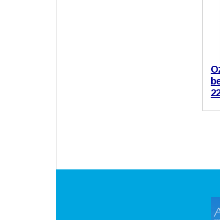
Oz
b
2