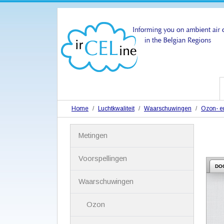
Home
Luchtkwaliteit
Waarschuwingen
Ozon- en
N
Metingen
a
v
i
Voorspellingen
g
DO
a
Waarschuwingen
t
i
Ozon
e