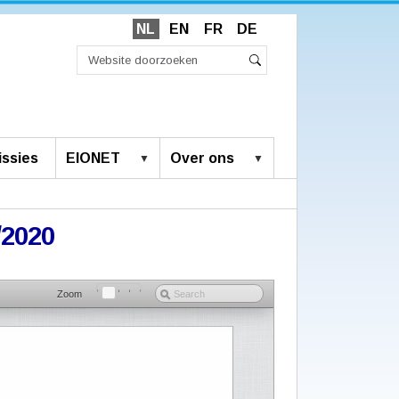
NL
EN
FR
DE
Zoek
Geavanceerd
Zoeken
zoeken...
ssies
EIONET
Over ons
/2020
Zoom